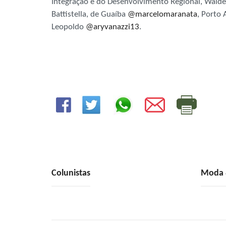
Integração e do Desenvolvimento Regional, Waldez
Battistella, de Guaíba
@marcelomaranata
, Porto 
Leopoldo
@aryvanazzi13
.
Colunistas
Moda &