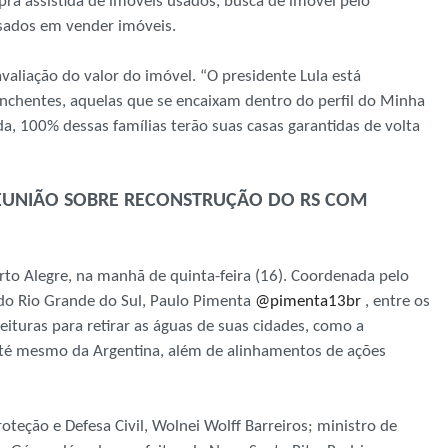
pra assistida de imóveis usados, busca de imóvel pelo
sados em vender imóveis.
avaliação do valor do imóvel. “O presidente Lula está
nchentes, aquelas que se encaixam dentro do perfil do Minha
, 100% dessas famílias terão suas casas garantidas de volta
 REUNIÃO SOBRE RECONSTRUÇÃO DO RS COM
to Alegre, na manhã de quinta-feira (16). Coordenada pelo
 do Rio Grande do Sul, Paulo Pimenta
@pimenta13br
, entre os
ituras para retirar as águas de suas cidades, como a
até mesmo da Argentina, além de alinhamentos de ações
oteção e Defesa Civil, Wolnei Wolff Barreiros; ministro de