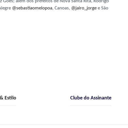
 Góes; além dos prefeitos de Nova Santa Rita, Rodrigo
Alegre
@sebastiaomelopoa
, Canoas,
@jairo_jorge
e São
 Estilo
Clube do Assinante