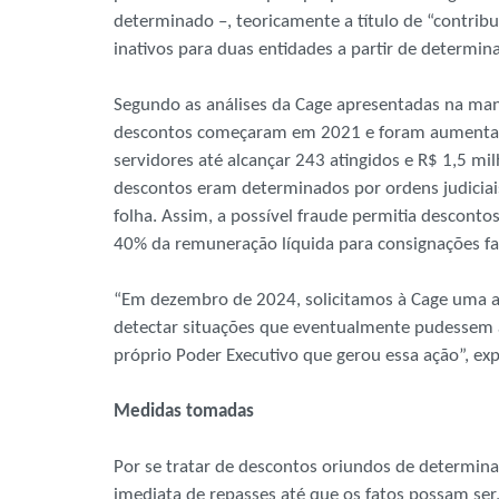
determinado –, teoricamente a título de “contribu
inativos para duas entidades a partir de determin
Segundo as análises da Cage apresentadas na manh
descontos começaram em 2021 e foram aumentand
servidores até alcançar 243 atingidos e R$ 1,5 
descontos eram determinados por ordens judiciais
folha. Assim, a possível fraude permitia descont
40% da remuneração líquida para consignações fa
“Em dezembro de 2024, solicitamos à Cage uma a
detectar situações que eventualmente pudessem afe
próprio Poder Executivo que gerou essa ação”, expli
Medidas tomadas
Por se tratar de descontos oriundos de determinaç
imediata de repasses até que os fatos possam ser,