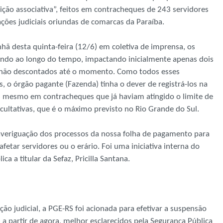
ição associativa”, feitos em contracheques de 243 servidores
ações judiciais oriundas de comarcas da Paraíba.
ã desta quinta-feira (12/6) em coletiva de imprensa, os
o ao longo do tempo, impactando inicialmente apenas dois
milhão descontados até o momento. Como todos esses
, o órgão pagante (Fazenda) tinha o dever de registrá-los na
os mesmo em contracheques que já haviam atingido o limite de
cultativas, que é o máximo previsto no Rio Grande do Sul.
veriguação dos processos da nossa folha de pagamento para
tar servidores ou o erário. Foi uma iniciativa interna do
ca a titular da Sefaz, Pricilla Santana.
ão judicial, a PGE-RS foi acionada para efetivar a suspensão
 a partir de agora, melhor esclarecidos pela Segurança Pública