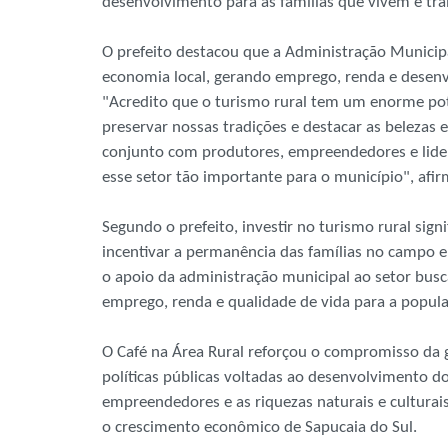
desenvolvimento para as famílias que vivem e t
O prefeito destacou que a Administração Municipa
economia local, gerando emprego, renda e desenvo
"Acredito que o turismo rural tem um enorme po
preservar nossas tradições e destacar as belezas 
conjunto com produtores, empreendedores e lider
esse setor tão importante para o município", afi
Segundo o prefeito, investir no turismo rural sig
incentivar a permanência das famílias no campo e 
o apoio da administração municipal ao setor busc
emprego, renda e qualidade de vida para a popul
O Café na Área Rural reforçou o compromisso da 
políticas públicas voltadas ao desenvolvimento do
empreendedores e as riquezas naturais e culturai
o crescimento econômico de Sapucaia do Sul.