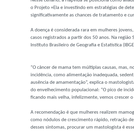
Nesse cenário, a Hapvida se posiciona como alia
o Projeto +Ela e investindo em estratégias de de
significativamente as chances de tratamento e cu
A doença é considerada rara em mulheres jovens,
casos registrados a partir dos 50 anos. Na região 
Instituto Brasileiro de Geografia e Estatística (IB
“O câncer de mama tem múltiplas causas, mas, no 
incidência, como alimentação inadequada, sedent
ausência de amamentação”, explica o mastologista
do envelhecimento populacional: “O pico de incid
ficando mais velha, infelizmente, vemos crescer 
A recomendação é que mulheres realizem mamografi
como nódulos de crescimento rápido, retração de
desses sintomas, procurar um mastologista é esse