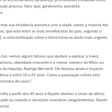
da no enfrentamento da doença, promovendo iniciativas como
tecção precoce, fator que, geralmente, aumenta
ra.
 mas sua incidência aumenta com a idade, sendo a maioria dos
Sul, que está entre as mais envelhecidas do país, segundo o
GE), a conscientização sobre o tema torna-se ainda mais urgente.
Sul, vemos alguns fatores que ajudam a explicar a maior
arismo, obesidade crescente e o menor número de filhos ou
 da Hapvida, Rodrigo Bernardi. Ele destaca ainda o impacto
ência é entre 50 e 69 anos. Como a população sulista está
o número de casos”.
a a partir dos 40 anos e fiquem atentas a sinais de alerta,
 pele ou mamilo e secreções mamárias sanguinolentas. Diante
ncial.