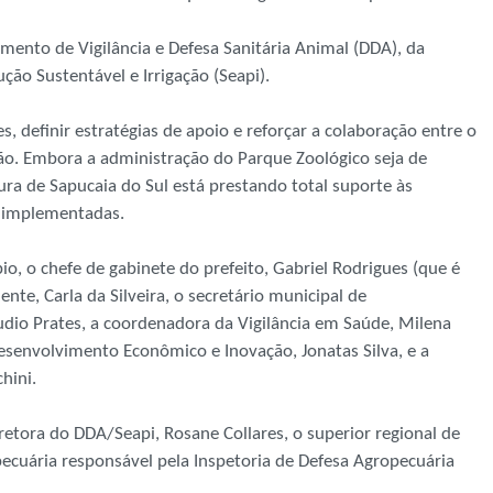
mento de Vigilância e Defesa Sanitária Animal (DDA), da
ução Sustentável e Irrigação (Seapi).
, definir estratégias de apoio e reforçar a colaboração entre o
ão. Embora a administração do Parque Zoológico seja de
ura de Sapucaia do Sul está prestando total suporte às
o implementadas.
o, o chefe de gabinete do prefeito, Gabriel Rodrigues (que é
nte, Carla da Silveira, o secretário municipal de
dio Prates, a coordenadora da Vigilância em Saúde, Milena
Desenvolvimento Econômico e Inovação, Jonatas Silva, e a
hini.
retora do DDA/Seapi, Rosane Collares, o superior regional de
opecuária responsável pela Inspetoria de Defesa Agropecuária