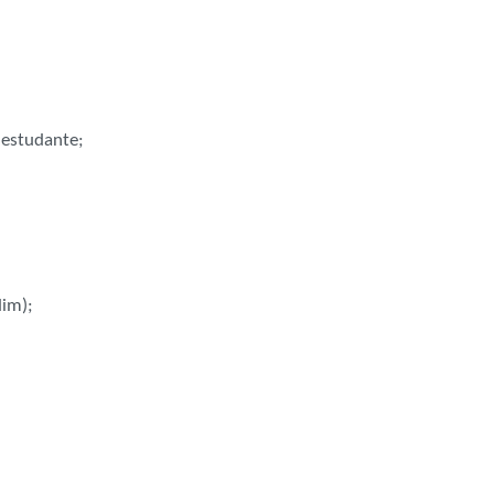
 estudante;
dim);