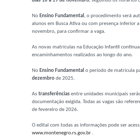
dias 10 a 19 de novembro
, seguindo os horários 
No
Ensino Fundamental
, o procedimento será aut
alunos em Busca Ativa ou com presença inferior 
novembro, para confirmar a vaga.
As novas matrículas na Educação Infantil contin
encaminhamentos realizados ao longo do ano.
No
Ensino Fundamental
o período de matrícula pa
dezembro
de 2025.
As
transferências
entre unidades municipais serã
documentação exigida. Todas as vagas são referent
de fevereiro de 2026.
O edital com todas as informações pode ser acess
www.montenegro.rs.gov.br
.